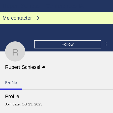
Rupert Schiessl - Conférences IA
Me contacter
Mor
Follow
Rupert Schiessl
Admin
Rupert Schiessl
Profile
Profile
Join date: Oct 23, 2023