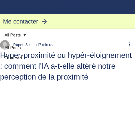
Rupert Schiessl - Conférences IA
Me contacter
All Posts
Rupert Schiessl
7 min read
All Posts
Hyper-proximité ou hypér-éloignement
Featured
: comment l'IA a-t-elle altéré notre
perception de la proximité