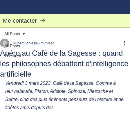
Rupert Schiessl - Conférences IA
Me contacter
All Posts
Rupert Schiessl
6 min read
All Posts
Apéro au Café de la Sagesse : quand
Featured
les philosophes débattent d'intelligence
artificielle
Vendredi 3 mars 2023, Café de la Sagesse. Comme à 
leur habitude, Platon, Aristote, Spinoza, Nietzsche et 
Sartre, cinq des plus éminents penseurs de l'histoire et de 
fidèles amis depuis des